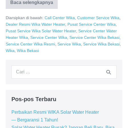
Baca selengkapnya
Service
Center
Wika
Diarsipkan di bawah:
Call Center Wika
,
Customer Service Wika
,
Bekasi
0811-
Dealer Resmi Wika Water Heater
,
Pusat Service Center Wika
,
611-
Pusat Service Wika Solar Water Heater
,
Service Center Water
457
Dealer
Heater Wika
,
Service Center Wika
,
Service Center Wika Bekasi
,
Resmi
Service Center Wika Resmi
,
Service Wika
,
Service Wika Bekasi
,
Wika
,
Wika Bekasi
Pencarian
untuk:
Pos-pos Terbaru
Perbaikan Resmi WIKA Solar Water Heater
— Bergaransi 1 Tahun!
Solar Water Heater Rusak? Jangan Beli Baru, Bisa