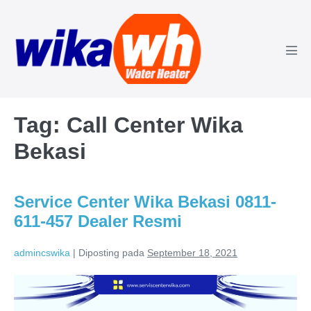
Lompat
ke
konten
Tog
Men
Tag:
Call Center Wika
Bekasi
Service Center Wika Bekasi 0811-
611-457 Dealer Resmi
admincswika
|
Diposting pada
September 18, 2021
Service
Center