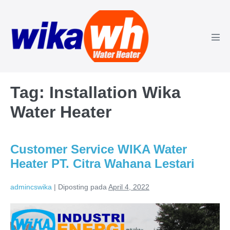
Lompat
ke
konten
Tog
Men
Tag:
Installation Wika
Water Heater
Customer Service WIKA Water
Heater PT. Citra Wahana Lestari
admincswika
|
Diposting pada
April 4, 2022
Customer
Service