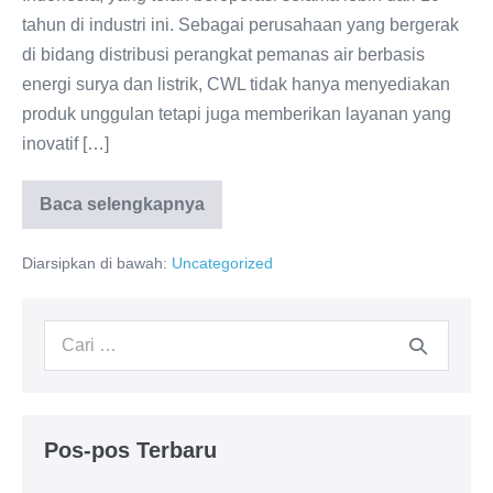
tahun di industri ini. Sebagai perusahaan yang bergerak
di bidang distribusi perangkat pemanas air berbasis
energi surya dan listrik, CWL tidak hanya menyediakan
produk unggulan tetapi juga memberikan layanan yang
inovatif […]
Baca selengkapnya
Customer
Service
WIKA
Diarsipkan di bawah:
Uncategorized
Water
Heater
PT.
Citra
Pencarian
Wahana
Lestari
untuk:
Pos-pos Terbaru