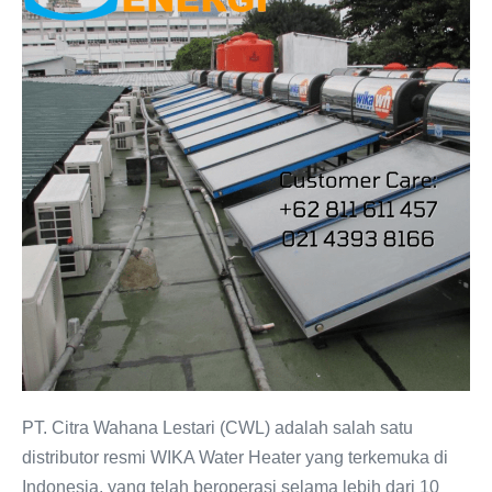
WIKA
Water
Heater
PT.
Citra
Wahana
Lestari
PT. Citra Wahana Lestari (CWL) adalah salah satu
distributor resmi WIKA Water Heater yang terkemuka di
Indonesia, yang telah beroperasi selama lebih dari 10