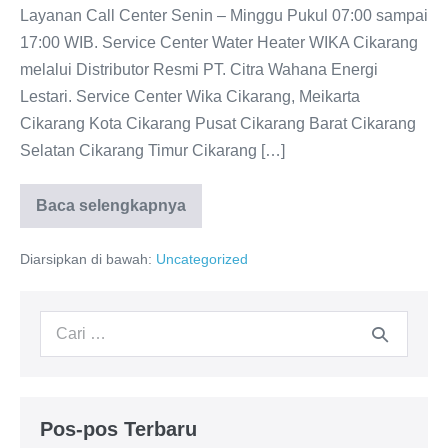
Layanan Call Center Senin – Minggu Pukul 07:00 sampai
17:00 WIB. Service Center Water Heater WIKA Cikarang
melalui Distributor Resmi PT. Citra Wahana Energi
Lestari. Service Center Wika Cikarang, Meikarta
Cikarang Kota Cikarang Pusat Cikarang Barat Cikarang
Selatan Cikarang Timur Cikarang […]
Baca selengkapnya
Service
Center
WIKA
Diarsipkan di bawah:
Uncategorized
Cikarang:
Layanan
Perawatan
Berkualitas
Pencarian
untuk:
Pos-pos Terbaru