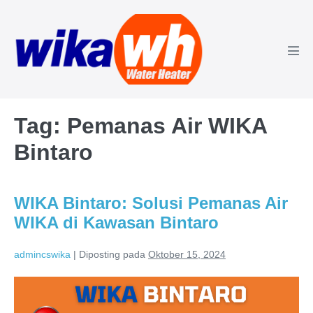
Lompat
ke
konten
Tog
Men
Tag:
Pemanas Air WIKA
Bintaro
WIKA Bintaro: Solusi Pemanas Air
WIKA di Kawasan Bintaro
admincswika
|
Diposting pada
Oktober 15, 2024
WIKA
Bintaro: