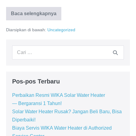
Baca selengkapnya
WIKA
Bintaro:
Solusi
Diarsipkan di bawah:
Uncategorized
Pemanas
Air
WIKA
di
Pencarian
Kawasan
Bintaro
untuk:
Pos-pos Terbaru
Perbaikan Resmi WIKA Solar Water Heater
— Bergaransi 1 Tahun!
Solar Water Heater Rusak? Jangan Beli Baru, Bisa
Diperbaiki!
Biaya Servis WIKA Water Heater di Authorized