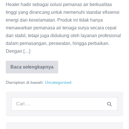
Heater hadir sebagai solusi pemanas air berkualitas
tinggi yang dirancang untuk memenuhi standar efisiensi
energi dan keselamatan. Produk ini tidak hanya
menawarkan pemanasa air tenaga surya secara cepat
dan stabil, tetapi juga didukung oleh layanan profesional
dalam pemasangan, perawatan, hingga perbaikan.
Dengan […]
Baca selengkapnya
Service
Center
WIKA
Diarsipkan di bawah:
Uncategorized
Terintegrasi:
Pemasangan
&
Perawatan!
Pencarian
untuk: