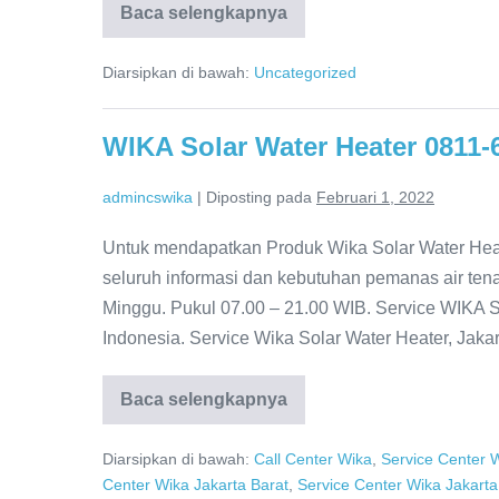
Baca selengkapnya
WIKA
Water
Heater
Diarsipkan di bawah:
Uncategorized
Bekasi
0811-
611-
457
WIKA Solar Water Heater 0811-
Distributor
Resmi
admincswika
|
Diposting pada
Februari 1, 2022
Untuk mendapatkan Produk Wika Solar Water Heate
seluruh informasi dan kebutuhan pemanas air ten
Minggu. Pukul 07.00 – 21.00 WIB. Service WIKA S
Indonesia. Service Wika Solar Water Heater, Jakar
Baca selengkapnya
WIKA
Solar
Water
Diarsipkan di bawah:
Call Center Wika
,
Service Center 
Heater
0811-
Center Wika Jakarta Barat
,
Service Center Wika Jakarta
611-