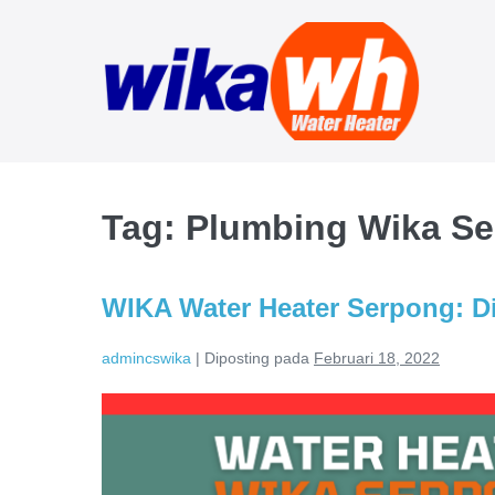
Lompat
ke
konten
Tag:
Plumbing Wika S
WIKA Water Heater Serpong: D
admincswika
|
Diposting pada
Februari 18, 2022
WIKA
Water
Heater