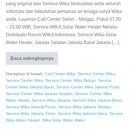
yang original dan Service Wika berkualitas serta seluruh
informasi dan kebutuhan pemanas air tenaga surya Wika
anda. Layanan Call Center Senin – Minggu. Pukul 07.00
– 21.00 WIB. Service WIKA Solar Water Heater Melalui
Distributor Resmi WIKA Indonesia. Service Wika Solar
Water Heater, Jakarta Selatan Jakarta Barat Jakarta […]
Baca selengkapnya
WIKA
Solar
Water
Diarsipkan di bawah:
Call Center Wika
,
Service Center Wika
,
Heater
0811-
Service Center Wika
,
Service Center Wika Bekasi
,
Service
611-
Center Wika Jakarta Barat
,
Service Center Wika Jakarta Pusat
,
457
Dealer
Service Center Wika Jakarta Selatan
,
Service Center Wika
Resmi
Water Heater
,
Service Wika Jakarta
,
Service Wika Jakarta Barat
,
Service Wika Jakarta Pusat
,
Service Wika Jakarta Selatan
,
Service Wika Jakarta Timur
,
Service Wika Jakarta Utara
,
Service
Wika Water Heater
,
Wika Solar Water Water