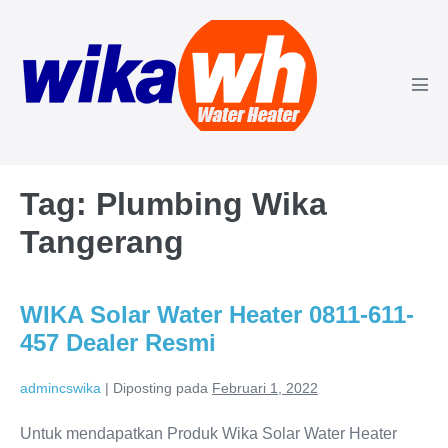
Lompat
ke
konten
Tog
Men
Tag:
Plumbing Wika
Tangerang
WIKA Solar Water Heater 0811-611-
457 Dealer Resmi
admincswika
|
Diposting pada
Februari 1, 2022
Untuk mendapatkan Produk Wika Solar Water Heater