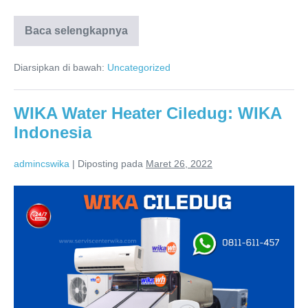
Baca selengkapnya
WIKA
Ciledug:
Solusi
Diarsipkan di bawah:
Uncategorized
Terbaik
untuk
Perawatan
Water
WIKA Water Heater Ciledug: WIKA
Heater
Anda
Indonesia
admincswika
|
Diposting pada
Maret 26, 2022
WIKA
Water
Heater
Ciledug:
WIKA
Indonesia