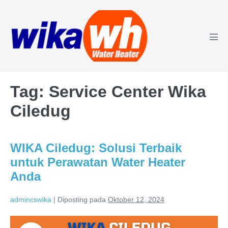
Lompat
ke
konten
Tog
Men
Tag:
Service Center Wika
Ciledug
WIKA Ciledug: Solusi Terbaik
untuk Perawatan Water Heater
Anda
admincswika
|
Diposting pada
Oktober 12, 2024
WIKA