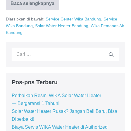
Baca selengkapnya
Service
Center
WIKA
Diarsipkan di bawah:
Service Center Wika Bandung
,
Service
Bandung:
Water
Wika Bandung
,
Solar Water Heater Bandung
,
Wika Pemanas Air
Heater
Bandung
WIKA
Pencarian
untuk:
Pos-pos Terbaru
Perbaikan Resmi WIKA Solar Water Heater
— Bergaransi 1 Tahun!
Solar Water Heater Rusak? Jangan Beli Baru, Bisa
Diperbaiki!
Biaya Servis WIKA Water Heater di Authorized