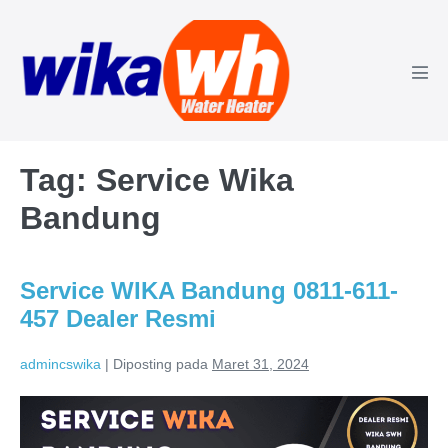
Lompat
ke
konten
Tog
Men
Tag:
Service Wika
Bandung
Service WIKA Bandung 0811-611-
457 Dealer Resmi
admincswika
|
Diposting pada
Maret 31, 2024
Service
WIKA