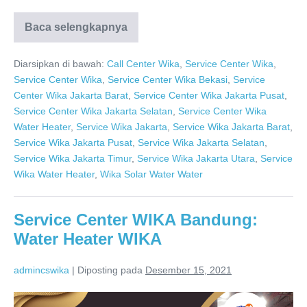
Baca selengkapnya
WIKA
Solar
Water
Diarsipkan di bawah:
Call Center Wika
,
Service Center Wika
,
Heater
0811-
Service Center Wika
,
Service Center Wika Bekasi
,
Service
611-
Center Wika Jakarta Barat
,
Service Center Wika Jakarta Pusat
,
457
Dealer
Service Center Wika Jakarta Selatan
,
Service Center Wika
Resmi
Water Heater
,
Service Wika Jakarta
,
Service Wika Jakarta Barat
,
Service Wika Jakarta Pusat
,
Service Wika Jakarta Selatan
,
Service Wika Jakarta Timur
,
Service Wika Jakarta Utara
,
Service
Wika Water Heater
,
Wika Solar Water Water
Service Center WIKA Bandung:
Water Heater WIKA
admincswika
|
Diposting pada
Desember 15, 2021
Service