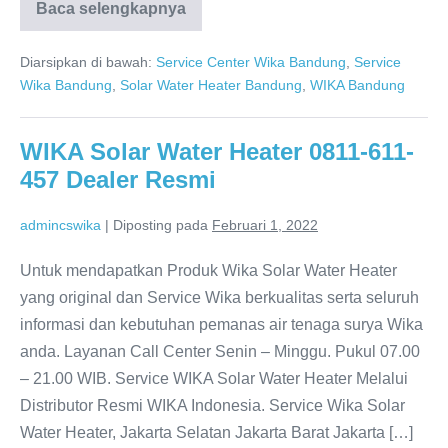
Baca selengkapnya
Service
WIKA
Bandung
Diarsipkan di bawah:
Service Center Wika Bandung
,
Service
0811-
611-
Wika Bandung
,
Solar Water Heater Bandung
,
WIKA Bandung
457
Dealer
Resmi
WIKA Solar Water Heater 0811-611-
457 Dealer Resmi
admincswika
|
Diposting pada
Februari 1, 2022
Untuk mendapatkan Produk Wika Solar Water Heater
yang original dan Service Wika berkualitas serta seluruh
informasi dan kebutuhan pemanas air tenaga surya Wika
anda. Layanan Call Center Senin – Minggu. Pukul 07.00
– 21.00 WIB. Service WIKA Solar Water Heater Melalui
Distributor Resmi WIKA Indonesia. Service Wika Solar
Water Heater, Jakarta Selatan Jakarta Barat Jakarta […]