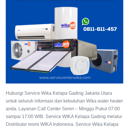
Kelapa
Gading:
Dealer
resmi
WIKA
Indonesia
Hubungi Service Wika Kelapa Gading Jakarta Utara
untuk seluruh informasi dan kebutuhan Wika water heater
anda. Layanan Call Center Senin – Minggu Pukul 07:00
sampai 17:00 WIB. Service WIKA Kelapa Gading melalui
Distributor resmi WIKA Indonesia. Service Wika Kelapa