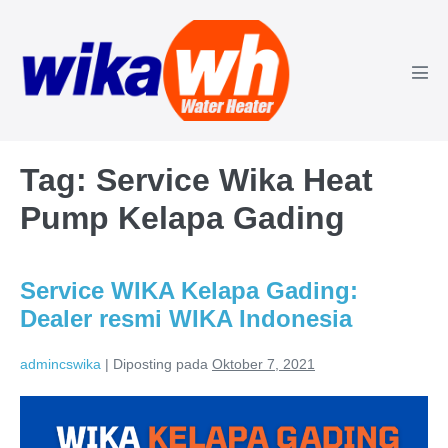
Lompat
ke
konten
Tog
Men
Tag:
Service Wika Heat
Pump Kelapa Gading
Service WIKA Kelapa Gading:
Dealer resmi WIKA Indonesia
admincswika
|
Diposting pada
Oktober 7, 2021
Service
WIKA