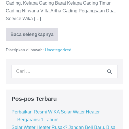
Gading, Kelapa Gading Barat Kelapa Gading Timur
Gading Nirwana Villa Artha Gading Pegangsaan Dua.
Service Wika […]
Baca selengkapnya
Service
WIKA
Kelapa
Diarsipkan di bawah:
Uncategorized
Gading:
Dealer
resmi
WIKA
Pencarian
Indonesia
untuk:
Pos-pos Terbaru
Perbaikan Resmi WIKA Solar Water Heater
— Bergaransi 1 Tahun!
Solar Water Heater Rusak? Jangan Beli Baru, Bisa