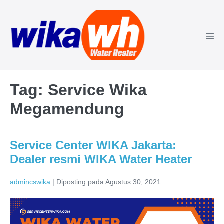
Lompat
ke
konten
Tog
Men
Tag:
Service Wika
Megamendung
Service Center WIKA Jakarta:
Dealer resmi WIKA Water Heater
admincswika
|
Diposting pada
Agustus 30, 2021
Service
Center