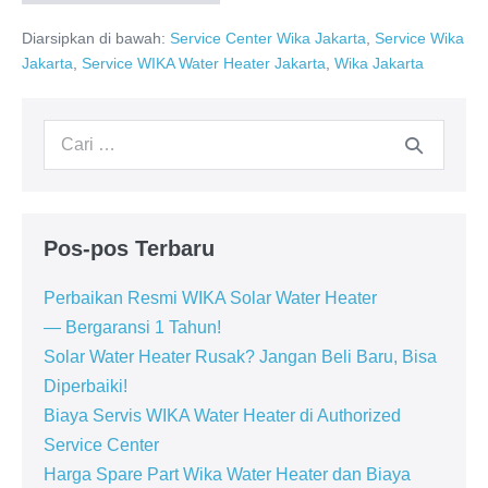
Center
WIKA
Diarsipkan di bawah:
Service Center Wika Jakarta
,
Service Wika
Jakarta:
Dealer
Jakarta
,
Service WIKA Water Heater Jakarta
,
Wika Jakarta
resmi
WIKA
Water
Heater
Pencarian
untuk:
Pos-pos Terbaru
Perbaikan Resmi WIKA Solar Water Heater
— Bergaransi 1 Tahun!
Solar Water Heater Rusak? Jangan Beli Baru, Bisa
Diperbaiki!
Biaya Servis WIKA Water Heater di Authorized
Service Center
Harga Spare Part Wika Water Heater dan Biaya