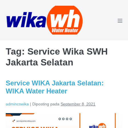
Lompat
ke
konten
Tog
Men
Tag:
Service Wika SWH
Jakarta Selatan
Service WIKA Jakarta Selatan:
WIKA Water Heater
admincswika
|
Diposting pada
September 8, 2021
Service
WIKA