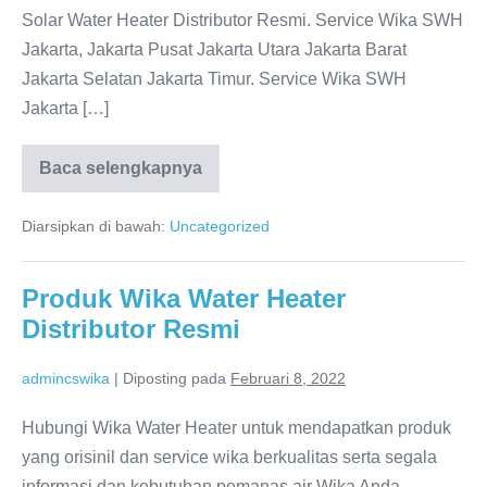
Solar Water Heater Distributor Resmi. Service Wika SWH
Jakarta, Jakarta Pusat Jakarta Utara Jakarta Barat
Jakarta Selatan Jakarta Timur. Service Wika SWH
Jakarta […]
Baca selengkapnya
Service
WIKA
SWH
Diarsipkan di bawah:
Uncategorized
Jakarta:
Water
Heater
WIKA
Produk Wika Water Heater
Dealer
Resmi
Distributor Resmi
admincswika
|
Diposting pada
Februari 8, 2022
Hubungi Wika Water Heater untuk mendapatkan produk
yang orisinil dan service wika berkualitas serta segala
informasi dan kebutuhan pemanas air Wika Anda.