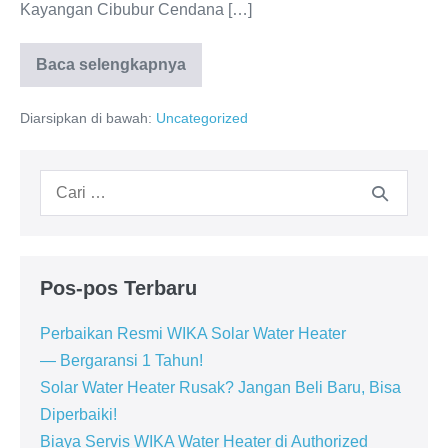
Kayangan Cibubur Cendana […]
Baca selengkapnya
Service
Center
WIKA
Diarsipkan di bawah:
Uncategorized
Cibubur:
Layanan
untuk
Pemanas
Pencarian
Air
Modern
untuk:
Pos-pos Terbaru
Perbaikan Resmi WIKA Solar Water Heater
— Bergaransi 1 Tahun!
Solar Water Heater Rusak? Jangan Beli Baru, Bisa
Diperbaiki!
Biaya Servis WIKA Water Heater di Authorized