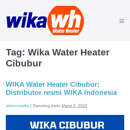
Lompat
ke
konten
Tog
Men
Tag:
Wika Water Heater
Cibubur
WIKA Water Heater Cibubur:
Distributor resmi WIKA Indonesia
admincswika
|
Diposting pada
Maret 5, 2022
WIKA
Water