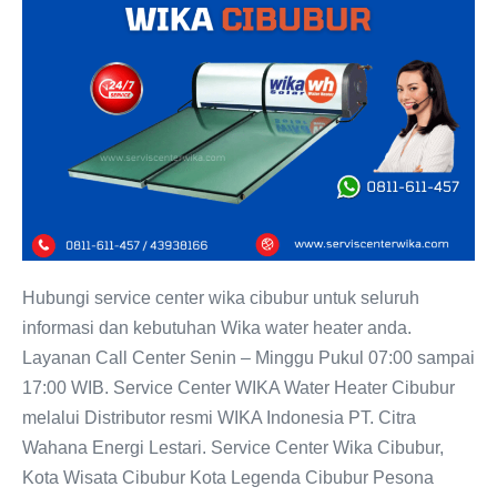
Service
Center
WIKA
Cibubur:
Layanan
untuk
Pemanas
Air
Modern
Hubungi service center wika cibubur untuk seluruh
informasi dan kebutuhan Wika water heater anda.
Layanan Call Center Senin – Minggu Pukul 07:00 sampai
17:00 WIB. Service Center WIKA Water Heater Cibubur
melalui Distributor resmi WIKA Indonesia PT. Citra
Wahana Energi Lestari. Service Center Wika Cibubur,
Kota Wisata Cibubur Kota Legenda Cibubur Pesona