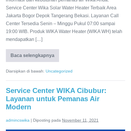
Service Center Wika Solar Water Heater Terbaik Area
Jakarta Bogor Depok Tangerang Bekasi. Layanan Call
Center Tersedia Senin – Minggu Pukul 07:00 sampai
19:00 WIB. Produk WIKA Water Heater (WIKA WH) telah
mendapatkan […]
Baca selengkapnya
Produk
Wika
Water
Diarsipkan di bawah:
Uncategorized
Heater
Distributor
Resmi
Service Center WIKA Cibubur:
Layanan untuk Pemanas Air
Modern
admincswika
|
Diposting pada
November 11, 2021