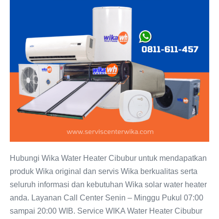
Heater
Cibubur:
Distributor
resmi
WIKA
Indonesia
Hubungi Wika Water Heater Cibubur untuk mendapatkan
produk Wika original dan servis Wika berkualitas serta
seluruh informasi dan kebutuhan Wika solar water heater
anda. Layanan Call Center Senin – Minggu Pukul 07:00
sampai 20:00 WIB. Service WIKA Water Heater Cibubur