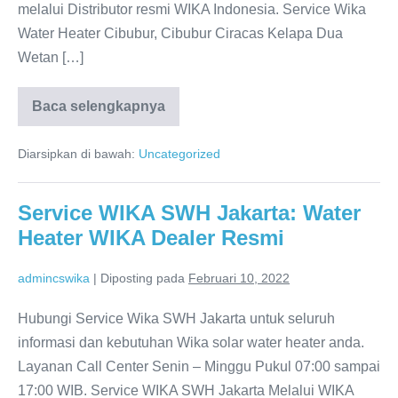
melalui Distributor resmi WIKA Indonesia. Service Wika
Water Heater Cibubur, Cibubur Ciracas Kelapa Dua
Wetan […]
Baca selengkapnya
WIKA
Water
Heater
Diarsipkan di bawah:
Uncategorized
Cibubur:
Distributor
resmi
WIKA
Service WIKA SWH Jakarta: Water
Indonesia
Heater WIKA Dealer Resmi
admincswika
|
Diposting pada
Februari 10, 2022
Hubungi Service Wika SWH Jakarta untuk seluruh
informasi dan kebutuhan Wika solar water heater anda.
Layanan Call Center Senin – Minggu Pukul 07:00 sampai
17:00 WIB. Service WIKA SWH Jakarta Melalui WIKA