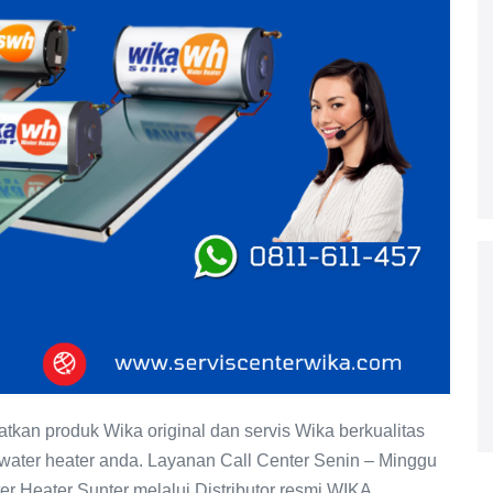
kan produk Wika original dan servis Wika berkualitas
 water heater anda. Layanan Call Center Senin – Minggu
r Heater Sunter melalui Distributor resmi WIKA