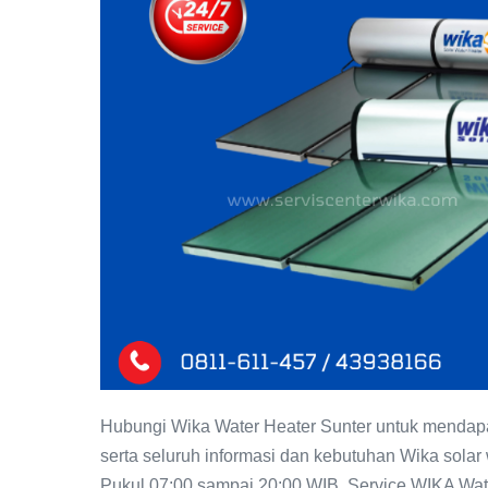
Sunter:
Distributor
resmi
WIKA
Indonesia
Hubungi Wika Water Heater Sunter untuk mendapat
serta seluruh informasi dan kebutuhan Wika solar
Pukul 07:00 sampai 20:00 WIB. Service WIKA Wate