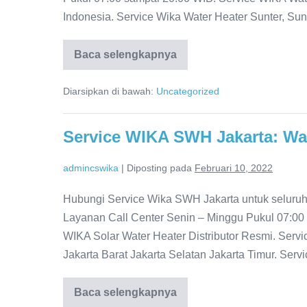
Indonesia. Service Wika Water Heater Sunter, Sun
Baca selengkapnya
WIKA
Water
Heater
Diarsipkan di bawah:
Uncategorized
Sunter:
Distributor
resmi
WIKA
Service WIKA SWH Jakarta: Wa
Indonesia
admincswika
|
Diposting pada
Februari 10, 2022
Hubungi Service Wika SWH Jakarta untuk seluruh 
Layanan Call Center Senin – Minggu Pukul 07:00
WIKA Solar Water Heater Distributor Resmi. Servi
Jakarta Barat Jakarta Selatan Jakarta Timur. Ser
Baca selengkapnya
Service