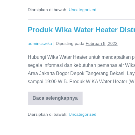
WIKA
SWH
Diarsipkan di bawah:
Uncategorized
Jakarta:
Water
Heater
WIKA
Produk Wika Water Heater Dist
Dealer
Resmi
admincswika
|
Diposting pada
Februari 8, 2022
Hubungi Wika Water Heater untuk mendapatkan prod
segala informasi dan kebutuhan pemanas air Wika
Area Jakarta Bogor Depok Tangerang Bekasi. Lay
sampai 19:00 WIB. Produk WIKA Water Heater (W
Baca selengkapnya
Produk
Wika
Water
Diarsipkan di bawah:
Uncategorized
Heater
Distributor
Resmi