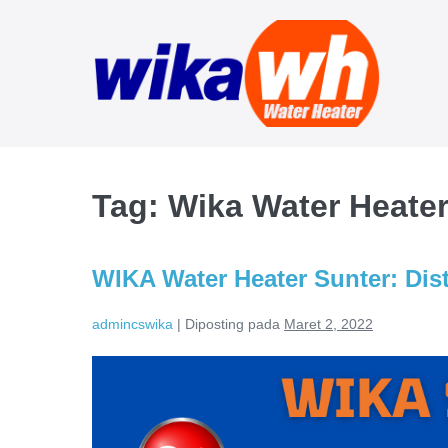
Lompat
ke
konten
Tag:
Wika Water Heater
WIKA Water Heater Sunter: Dis
admincswika
|
Diposting pada
Maret 2, 2022
WIKA
Water
Heater