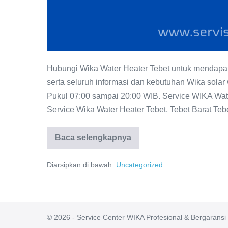
Hubungi Wika Water Heater Tebet untuk mendapatk
serta seluruh informasi dan kebutuhan Wika solar
Pukul 07:00 sampai 20:00 WIB. Service WIKA Water
Service Wika Water Heater Tebet, Tebet Barat Tebe
Baca selengkapnya
WIKA
Water
Heater
Diarsipkan di bawah:
Uncategorized
Tebet:
Distributor
resmi
WIKA
Indonesia
© 2026 - Service Center WIKA Profesional & Bergaransi |