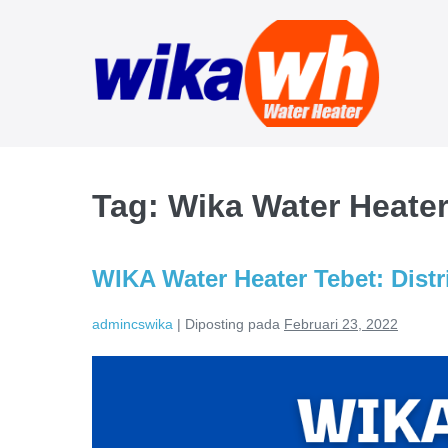
Lompat
ke
konten
Tag:
Wika Water Heater
WIKA Water Heater Tebet: Dist
admincswika
|
Diposting pada
Februari 23, 2022
WIKA
Water
Heater