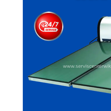
Tebet:
Distributor
resmi
WIKA
Indonesia