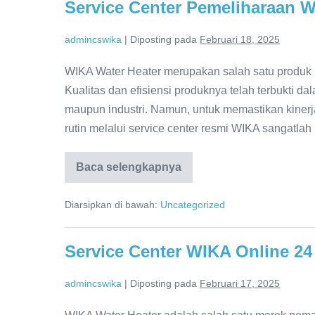
Service Center Pemeliharaan W
Berkualitas!
admincswika
|
Diposting pada
Februari 18, 2025
WIKA Water Heater merupakan salah satu produk p
Kualitas dan efisiensi produknya telah terbukti 
maupun industri. Namun, untuk memastikan kinerj
rutin melalui service center resmi WIKA sangatlah 
Baca selengkapnya
Service
Center
Pemeliharaan
Diarsipkan di bawah:
Uncategorized
WIKA:
Profesional
&
Terpercaya
Service Center WIKA Online 24 
admincswika
|
Diposting pada
Februari 17, 2025