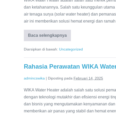
WIKA Water Heater adalah salah satu merek pemana
dan ketahanannya. Salah satu keunggulan utama 
air tenaga surya (solar water heater) dan pemana
air ini memberikan solusi hemat energi dan ramah
Baca selengkapnya
Service
Center
WIKA
Diarsipkan di bawah:
Uncategorized
Online
24
Jam:
Teknisi
Rahasia Perawatan WIKA Water
Ahli,
Hasil
Maksimal!
admincswika
|
Diposting pada
Februari 14, 2025
WIKA Water Heater adalah salah satu solusi pemana
dengan teknologi mutakhir dan efisiensi energi ti
dan bisnis yang mengutamakan kenyamanan dan k
memberikan air panas yang stabil dan hemat ener