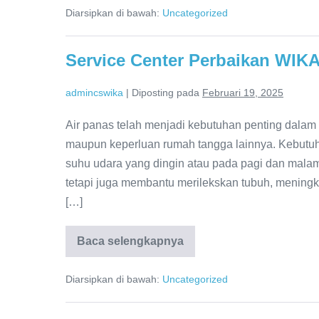
Servis:
Diarsipkan di bawah:
Uncategorized
24/7
untuk
Kemudahan
Pelanggan!
Service Center Perbaikan WIKA:
admincswika
|
Diposting pada
Februari 19, 2025
Air panas telah menjadi kebutuhan penting dalam 
maupun keperluan rumah tangga lainnya. Kebutuha
suhu udara yang dingin atau pada pagi dan mala
tetapi juga membantu merilekskan tubuh, meningk
[…]
Baca selengkapnya
Service
Center
Perbaikan
Diarsipkan di bawah:
Uncategorized
WIKA:
Teknisi
Ahli
&