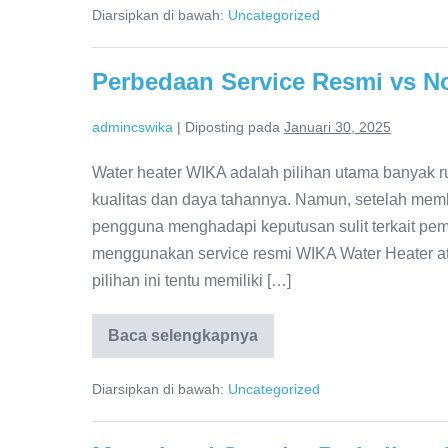
WIKA
Diarsipkan di bawah:
Uncategorized
Water
Heater:
Profesional
&
Perbedaan Service Resmi vs N
Terpercaya!
admincswika
|
Diposting pada
Januari 30, 2025
Water heater WIKA adalah pilihan utama banyak r
kualitas dan daya tahannya. Namun, setelah mem
pengguna menghadapi keputusan sulit terkait pe
menggunakan service resmi WIKA Water Heater at
pilihan ini tentu memiliki […]
Baca selengkapnya
Perbedaan
Service
Resmi
Diarsipkan di bawah:
Uncategorized
vs
Non-
Resmi
WIKA,