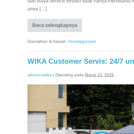
dan biaya service terbaru tidak hanya membantu
umur […]
Baca selengkapnya
Harga
Spare
Part
Diarsipkan di bawah:
Uncategorized
Wika
Water
Heater
dan
WIKA Customer Servis: 24/7 
Biaya
Service
Terbaru
admincswika
|
Diposting pada
Maret 10, 2025
WIKA
Customer
Servis:
24/7
untuk
Kemudahan