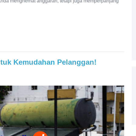
 Anda menghemat anggaran, tetapi juga memperpanjang
untuk Kemudahan Pelanggan!