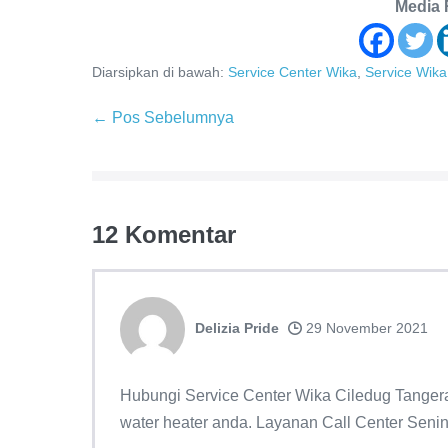
Media 
Diarsipkan di bawah:
Service Center Wika
,
Service Wika
Navigasi
← Pos Sebelumnya
Tulisan
12
Komentar
Delizia Pride
29 November 2021
Hubungi Service Center Wika Ciledug Tangera
water heater anda. Layanan Call Center Seni