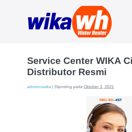
Lompat
ke
konten
Service Center WIKA C
Distributor Resmi
admincswika
|
Diposting pada
Oktober 3, 2021