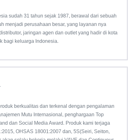
ia sudah 31 tahun sejak 1987, berawal dari sebuah
mbuh menjadi perusahaan besar, yang layanan nya
tributor, jaringan agen dan outlet yang hadir di kota
k bagi keluarga Indonesia.
1
roduk berkualitas dan terkenal dengan pengalaman
Manajemen Mutu Internasional, penghargaan Top
rand dan Social Media Award. Produk kami terjaga
2015, OHSAS 18001:2007 dan, 5S(Seiri, Seiton,
er akan selalu bekerja melalui VAVE dan Continuous