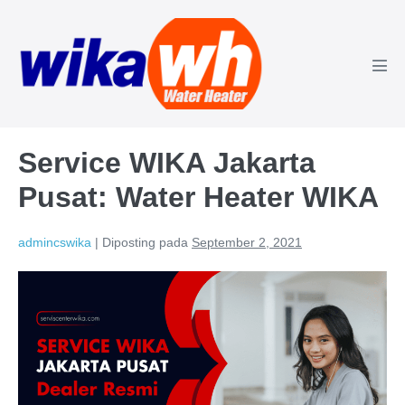
Lompat
ke
konten
Tog
Men
Service WIKA Jakarta
Pusat: Water Heater WIKA
admincswika
|
Diposting pada
September 2, 2021