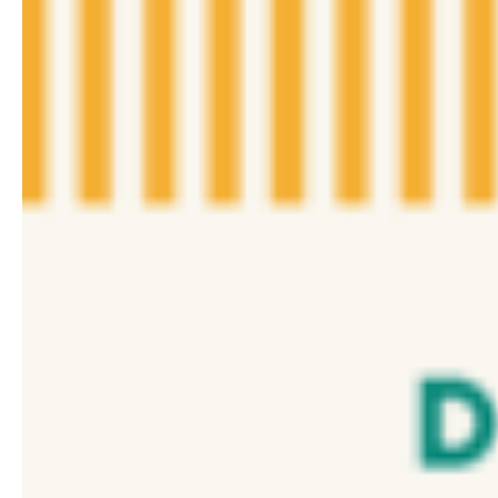
WIKA
Medan
0811-
611-
457:
Distributor
Resmi