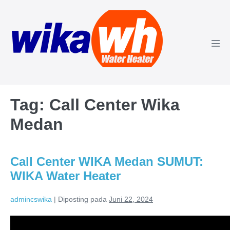
Lompat
ke
konten
Tog
Men
Tag:
Call Center Wika
Medan
Call Center WIKA Medan SUMUT:
WIKA Water Heater
admincswika
|
Diposting pada
Juni 22, 2024
Call