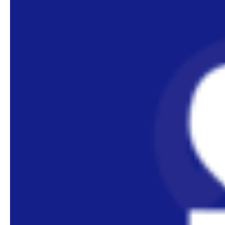
Water
Heater
WIKA