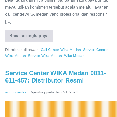
pelanggan dan mitra bisnisnya. Salah satu upaya untuk
mewujudkan komitmen tersebut adalah melalui layanan
call centerWIKA medan yang profesional dan responsif.
[…]
Baca selengkapnya
Call
Center
WIKA
Diarsipkan di bawah:
Call Center Wika Medan
,
Service Center
Medan
SUMUT:
Wika Medan
,
Service Wika Medan
,
Wika Medan
WIKA
Water
Heater
Service Center WIKA Medan 0811-
611-457: Distributor Resmi
admincswika
|
Diposting pada
Juni 21, 2024
Service
Center