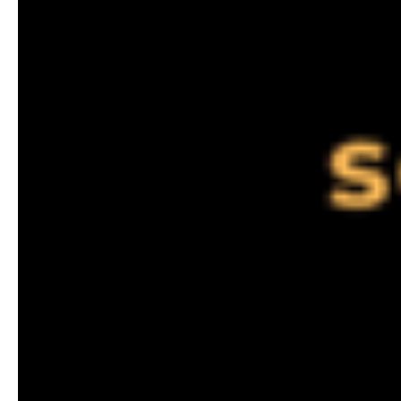
Center
WIKA
Medan
SUMUT:
WIKA
Water
Heater