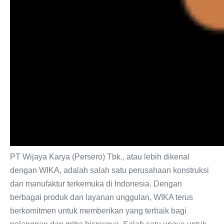
PT Wijaya Karya (Persero) Tbk., atau lebih dikenal
dengan WIKA, adalah salah satu perusahaan konstruksi
dan manufaktur terkemuka di Indonesia. Dengan
berbagai produk dan layanan unggulan, WIKA terus
berkomitmen untuk memberikan yang terbaik bagi