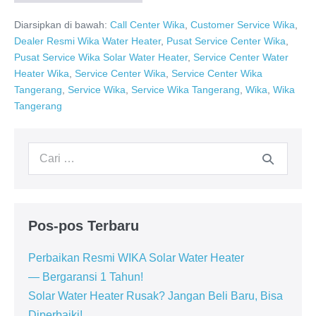
WIKA
Tangerang
Diarsipkan di bawah:
Call Center Wika
,
Customer Service Wika
,
Selatan
0811-
Dealer Resmi Wika Water Heater
,
Pusat Service Center Wika
,
611-
Pusat Service Wika Solar Water Heater
,
Service Center Water
457
Dealer
Heater Wika
,
Service Center Wika
,
Service Center Wika
Resmi
Tangerang
,
Service Wika
,
Service Wika Tangerang
,
Wika
,
Wika
Tangerang
Pencarian
untuk:
Pos-pos Terbaru
Perbaikan Resmi WIKA Solar Water Heater
— Bergaransi 1 Tahun!
Solar Water Heater Rusak? Jangan Beli Baru, Bisa
Diperbaiki!