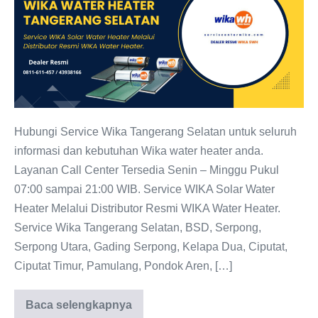
Tangerang
Selatan
0811-
611-
457
Dealer
Resmi
Hubungi Service Wika Tangerang Selatan untuk seluruh
informasi dan kebutuhan Wika water heater anda.
Layanan Call Center Tersedia Senin – Minggu Pukul
07:00 sampai 21:00 WIB. Service WIKA Solar Water
Heater Melalui Distributor Resmi WIKA Water Heater.
Service Wika Tangerang Selatan, BSD, Serpong,
Serpong Utara, Gading Serpong, Kelapa Dua, Ciputat,
Ciputat Timur, Pamulang, Pondok Aren, […]
Baca selengkapnya
Service