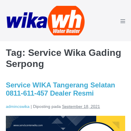
Lompat
ke
konten
Tog
Men
Tag:
Service Wika Gading
Serpong
Service WIKA Tangerang Selatan
0811-611-457 Dealer Resmi
admincswika
|
Diposting pada
September 18, 2021
Service
WIKA