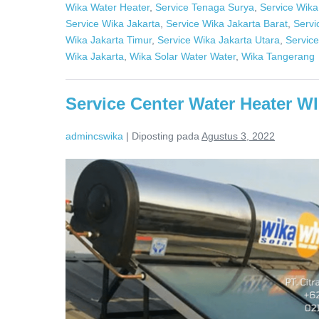
Wika Water Heater
,
Service Tenaga Surya
,
Service Wika
Service Wika Jakarta
,
Service Wika Jakarta Barat
,
Servi
Wika Jakarta Timur
,
Service Wika Jakarta Utara
,
Servic
Wika Jakarta
,
Wika Solar Water Water
,
Wika Tangerang
Service Center Water Heater WI
admincswika
|
Diposting pada
Agustus 3, 2022
Service
Center
Water
Heater
WIKA
–
Distributor
Resmi