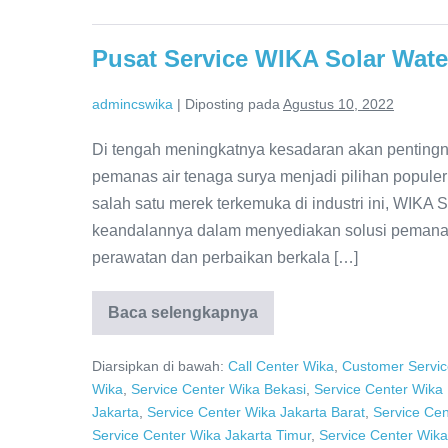
611-
457
Pusat Service WIKA Solar Wate
admincswika
|
Diposting pada
Agustus 10, 2022
Di tengah meningkatnya kesadaran akan pentingny
pemanas air tenaga surya menjadi pilihan populer
salah satu merek terkemuka di industri ini, WIKA 
keandalannya dalam menyediakan solusi pemanas a
perawatan dan perbaikan berkala […]
Baca selengkapnya
Pusat
Service
WIKA
Diarsipkan di bawah:
Call Center Wika
,
Customer Servic
Solar
Water
Wika
,
Service Center Wika Bekasi
,
Service Center Wika
Heater:
Jakarta
,
Service Center Wika Jakarta Barat
,
Service Cen
Dealer
Resmi
Service Center Wika Jakarta Timur
,
Service Center Wika
Terpercaya