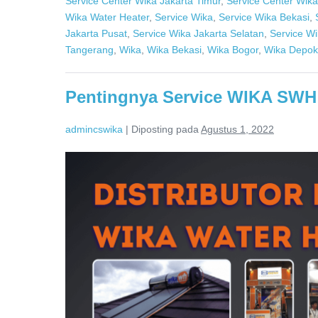
Service Center Wika Jakarta Timur
,
Service Center Wika
Wika Water Heater
,
Service Wika
,
Service Wika Bekasi
,
Jakarta Pusat
,
Service Wika Jakarta Selatan
,
Service Wi
Tangerang
,
Wika
,
Wika Bekasi
,
Wika Bogor
,
Wika Depok
Pentingnya Service WIKA SWH 
admincswika
|
Diposting pada
Agustus 1, 2022
Pentingnya
Service
WIKA
SWH
Dari
Distributor
Resmi