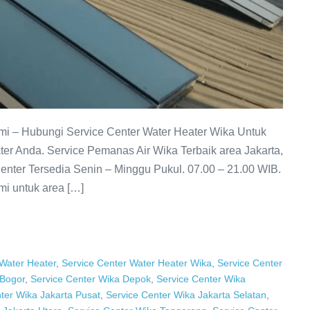
smi – Hubungi Service Center Water Heater Wika Untuk
er Anda. Service Pemanas Air Wika Terbaik area Jakarta,
enter Tersedia Senin – Minggu Pukul. 07.00 – 21.00 WIB.
mi untuk area […]
 Water Heater
,
Service Center Water Heater Wika
,
Service Center
 Bogor
,
Service Center Wika Depok
,
Service Center Wika
ter Wika Jakarta Pusat
,
Service Center Wika Jakarta Selatan
,