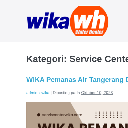
Lompat
ke
konten
Kategori:
Service Cent
WIKA Pemanas Air Tangerang D
admincswika
|
Diposting pada
Oktober 10, 2023
WIKA
Pemanas
Air