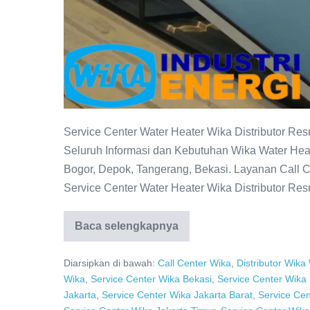
Service Center Water Heater Wika Distributor Re
Seluruh Informasi dan Kebutuhan Wika Water Heat
Bogor, Depok, Tangerang, Bekasi. Layanan Call C
Service Center Water Heater Wika Distributor Res
Baca selengkapnya
Service
Center
Water
Diarsipkan di bawah:
Call Center Wika
,
Distributor Wika
Heater
WIKA
Wika
,
Service Center Wika Bekasi
,
Service Center Wika
–
Jakarta
,
Service Center Wika Jakarta Barat
,
Service Cen
Distributor
Resmi