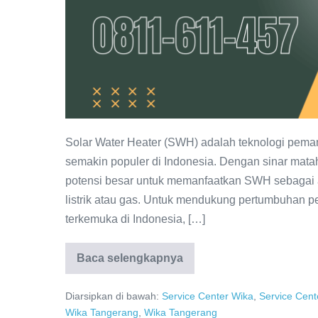
Solar Water Heater (SWH) adalah teknologi peman
semakin populer di Indonesia. Dengan sinar mata
potensi besar untuk memanfaatkan SWH sebagai 
listrik atau gas. Untuk mendukung pertumbuhan
terkemuka di Indonesia, […]
Baca selengkapnya
Service
Resmi
WIKA
Diarsipkan di bawah:
Service Center Wika
,
Service Cen
Tangerang
0811-
Wika Tangerang
,
Wika Tangerang