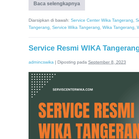
Baca selengkapnya
WIKA
Pemanas
Air
Diarsipkan di bawah:
Service Center Wika Tangerang
,
S
Tangerang
Distributor
Tangerang
,
Service Wika Tangerang
,
Wika Tangerang
,
W
Resmi
Service Resmi WIKA Tangerang
admincswika
|
Diposting pada
September 8, 2023
Service
Resmi
WIKA
Tangerang
0811-
611-
457