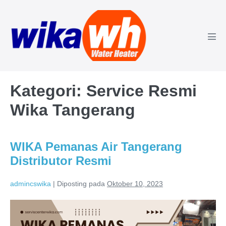
Lompat
ke
konten
Tog
Men
Kategori:
Service Resmi
Wika Tangerang
WIKA Pemanas Air Tangerang
Distributor Resmi
admincswika
|
Diposting pada
Oktober 10, 2023
WIKA
Pemanas