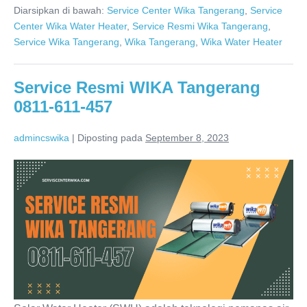
Diarsipkan di bawah:
Service Center Wika Tangerang
,
Service
Tangerang
Distributor
Center Wika Water Heater
,
Service Resmi Wika Tangerang
,
Resmi
Service Wika Tangerang
,
Wika Tangerang
,
Wika Water Heater
Service Resmi WIKA Tangerang
0811-611-457
admincswika
|
Diposting pada
September 8, 2023
Service
Resmi
WIKA
Tangerang
0811-
611-
457