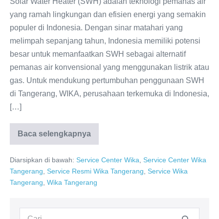
Solar Water Heater (SWH) adalah teknologi pemanas air
yang ramah lingkungan dan efisien energi yang semakin
populer di Indonesia. Dengan sinar matahari yang
melimpah sepanjang tahun, Indonesia memiliki potensi
besar untuk memanfaatkan SWH sebagai alternatif
pemanas air konvensional yang menggunakan listrik atau
gas. Untuk mendukung pertumbuhan penggunaan SWH
di Tangerang, WIKA, perusahaan terkemuka di Indonesia,
[…]
Baca selengkapnya
Service
Resmi
WIKA
Diarsipkan di bawah:
Service Center Wika
,
Service Center Wika
Tangerang
0811-
Tangerang
,
Service Resmi Wika Tangerang
,
Service Wika
611-
Tangerang
,
Wika Tangerang
457
Pencarian