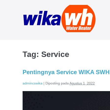
Lompat
ke
konten
Tag:
Service
Pentingnya Service WIKA SWH 
admincswika
|
Diposting pada
Agustus 1, 2022
Pentingnya
Service
WIKA