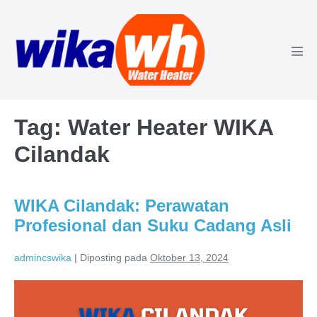
Lompat
ke
konten
Tog
Men
Tag:
Water Heater WIKA
Cilandak
WIKA Cilandak: Perawatan
Profesional dan Suku Cadang Asli
admincswika
|
Diposting pada
Oktober 13, 2024
WIKA
Cilandak: