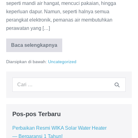
seperti mandi air hangat, mencuci pakaian, hingga
keperluan dapur. Namun, seperti halnya semua
perangkat elektronik, pemanas air membutuhkan
perawatan yang […]
Baca selengkapnya
WIKA
Cilandak:
Perawatan
Diarsipkan di bawah:
Uncategorized
Profesional
dan
Suku
Cadang
Pencarian
Asli
untuk:
Pos-pos Terbaru
Perbaikan Resmi WIKA Solar Water Heater
— Bergaransi 1 Tahun!