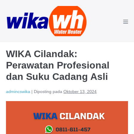
Lompat
ke
konten
Tog
Men
WIKA Cilandak:
Perawatan Profesional
dan Suku Cadang Asli
admincswika
|
Diposting pada
Oktober 13, 2024