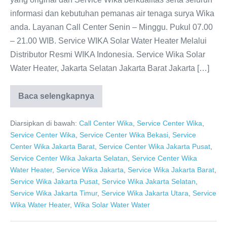
informasi dan kebutuhan pemanas air tenaga surya Wika
anda. Layanan Call Center Senin – Minggu. Pukul 07.00
– 21.00 WIB. Service WIKA Solar Water Heater Melalui
Distributor Resmi WIKA Indonesia. Service Wika Solar
Water Heater, Jakarta Selatan Jakarta Barat Jakarta […]
Baca selengkapnya
WIKA
Solar
Water
Diarsipkan di bawah:
Call Center Wika
,
Service Center Wika
,
Heater
0811-
Service Center Wika
,
Service Center Wika Bekasi
,
Service
611-
Center Wika Jakarta Barat
,
Service Center Wika Jakarta Pusat
,
457
Dealer
Service Center Wika Jakarta Selatan
,
Service Center Wika
Resmi
Water Heater
,
Service Wika Jakarta
,
Service Wika Jakarta Barat
,
Service Wika Jakarta Pusat
,
Service Wika Jakarta Selatan
,
Service Wika Jakarta Timur
,
Service Wika Jakarta Utara
,
Service
Wika Water Heater
,
Wika Solar Water Water