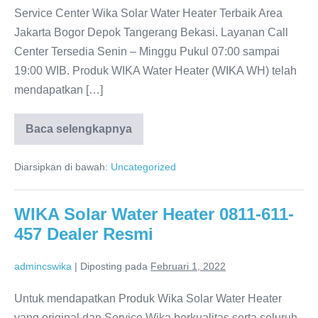
Service Center Wika Solar Water Heater Terbaik Area
Jakarta Bogor Depok Tangerang Bekasi. Layanan Call
Center Tersedia Senin – Minggu Pukul 07:00 sampai
19:00 WIB. Produk WIKA Water Heater (WIKA WH) telah
mendapatkan […]
Baca selengkapnya
Produk
Wika
Water
Diarsipkan di bawah:
Uncategorized
Heater
Distributor
Resmi
WIKA Solar Water Heater 0811-611-
457 Dealer Resmi
admincswika
|
Diposting pada
Februari 1, 2022
Untuk mendapatkan Produk Wika Solar Water Heater
yang original dan Service Wika berkualitas serta seluruh