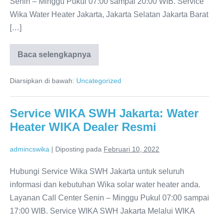
Senin – Minggu Pukul 07:00 sampai 20:00 WIB. Service
Wika Water Heater Jakarta, Jakarta Selatan Jakarta Barat
[…]
Baca selengkapnya
WIKA
Water
Heater
Diarsipkan di bawah:
Uncategorized
Jakarta:
WIKA
Indonesia
Service WIKA SWH Jakarta: Water
Heater WIKA Dealer Resmi
admincswika
|
Diposting pada
Februari 10, 2022
Hubungi Service Wika SWH Jakarta untuk seluruh
informasi dan kebutuhan Wika solar water heater anda.
Layanan Call Center Senin – Minggu Pukul 07:00 sampai
17:00 WIB. Service WIKA SWH Jakarta Melalui WIKA