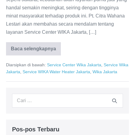
handal semakin meningkat, seiring dengan tingginya
minat masyarakat terhadap produk ini. Pt. Citra Wahana
Lestari akan membahas secara mendalam tentang
layanan Service Center WIKA Jakarta, […]
Baca selengkapnya
Service
Center
WIKA
Diarsipkan di bawah:
Service Center Wika Jakarta
,
Service Wika
Jakarta:
Dealer
Jakarta
,
Service WIKA Water Heater Jakarta
,
Wika Jakarta
resmi
WIKA
Water
Heater
Pencarian
untuk:
Pos-pos Terbaru