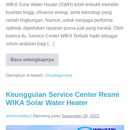
WIKA Solar Water Heater (SWH) telah terbukti memiliki
kualitas tinggi, efisiensi energi, serta teknologi yang
ramah lingkungan. Namun, untuk menjaga performa
optimal, diperlukan layanan purna jual yang handal. Oleh
karena itu, Service Center WIKA Terbaik hadir sebagai
solusi andalan bagi […]
Baca selengkapnya
Service
Center
WIKA
Diarsipkan di bawah:
Uncategorized
Terbaik:
Teknologi
Solar
Terkini!
Keunggulan Service Center Resmi
WIKA Solar Water Heater
admincswika
|
Diposting pada
September 28, 2023
Keunggulan