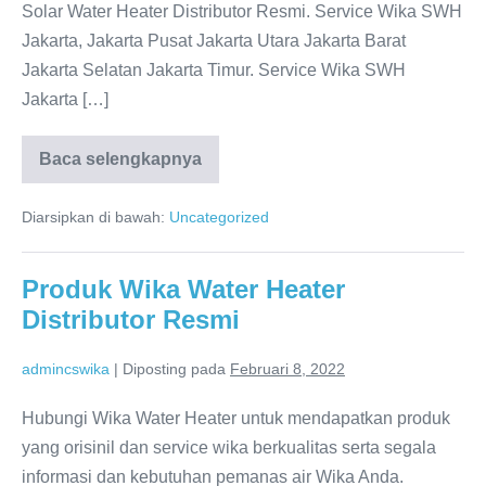
Solar Water Heater Distributor Resmi. Service Wika SWH
Jakarta, Jakarta Pusat Jakarta Utara Jakarta Barat
Jakarta Selatan Jakarta Timur. Service Wika SWH
Jakarta […]
Baca selengkapnya
Service
WIKA
SWH
Diarsipkan di bawah:
Uncategorized
Jakarta:
Water
Heater
WIKA
Produk Wika Water Heater
Dealer
Resmi
Distributor Resmi
admincswika
|
Diposting pada
Februari 8, 2022
Hubungi Wika Water Heater untuk mendapatkan produk
yang orisinil dan service wika berkualitas serta segala
informasi dan kebutuhan pemanas air Wika Anda.