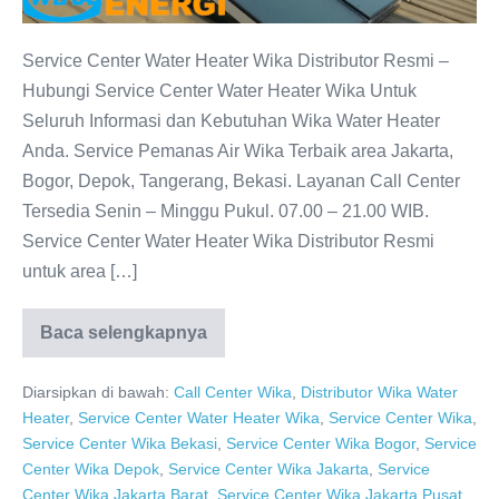
Resmi
Service Center Water Heater Wika Distributor Resmi –
Hubungi Service Center Water Heater Wika Untuk
Seluruh Informasi dan Kebutuhan Wika Water Heater
Anda. Service Pemanas Air Wika Terbaik area Jakarta,
Bogor, Depok, Tangerang, Bekasi. Layanan Call Center
Tersedia Senin – Minggu Pukul. 07.00 – 21.00 WIB.
Service Center Water Heater Wika Distributor Resmi
untuk area […]
Baca selengkapnya
Service
Center
Water
Diarsipkan di bawah:
Call Center Wika
,
Distributor Wika Water
Heater
WIKA
Heater
,
Service Center Water Heater Wika
,
Service Center Wika
,
–
Service Center Wika Bekasi
,
Service Center Wika Bogor
,
Service
Distributor
Resmi
Center Wika Depok
,
Service Center Wika Jakarta
,
Service
Center Wika Jakarta Barat
,
Service Center Wika Jakarta Pusat
,