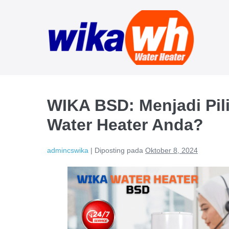
Lompat
ke
konten
WIKA BSD: Menjadi Pil
Water Heater Anda?
admincswika
|
Diposting pada
Oktober 8, 2024