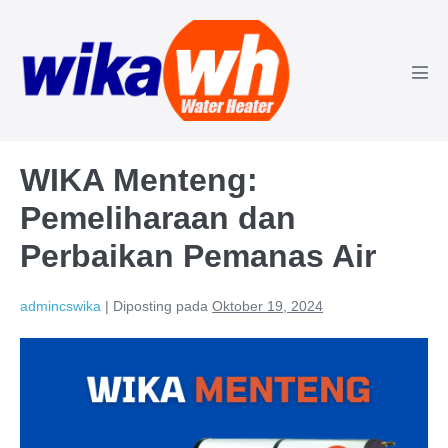
Lompat
ke
konten
Tog
Men
WIKA Menteng:
Pemeliharaan dan
Perbaikan Pemanas Air
admincswika
|
Diposting pada
Oktober 19, 2024