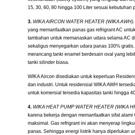
15, 30, 60, 80 hingga 100 Liter sesuai kebutuhan
3.
WIKA AIRCON WATER HEATER (WIKA AWH)
yang memanfaatkan panas gas refrigrant AC untu
tambahan untuk memanaskan udara selama AC di
sekaligus menyegarkan udara panas 100% gratis.
merancang tanki enamel berdesain oval yang lebih 
tanki silinder biasa.
WIKA Aircon disediakan untuk keperluan Residensi
dan industri. Untuk residensial WIKA AWH tersedia
untuk komersial tersedia kapasitas tanki hingga 40
4.
WIKA HEAT PUMP WATER HEATER (WIKA H
karena bekerja dengan memanfaatkan sifat alami
maksimal. Gas refrigrant ini akan menyerap ling
panas. Sehingga energi listrik hanya diperlukan u