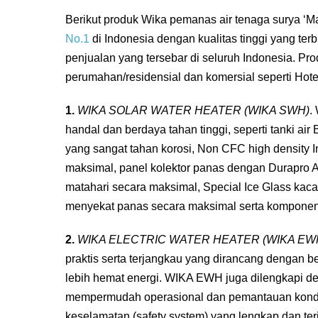
Berikut produk Wika pemanas air tenaga surya ‘Ma
No.1
di Indonesia dengan kualitas tinggi yang terb
penjualan yang tersebar di seluruh Indonesia. Pr
perumahan/residensial dan komersial seperti Hote
1.
WIKA SOLAR WATER HEATER (WIKA SWH)
.
handal dan berdaya tahan tinggi, seperti tanki a
yang sangat tahan korosi, Non CFC high density 
maksimal, panel kolektor panas dengan Durapro
matahari secara maksimal, Special Ice Glass ka
menyekat panas secara maksimal serta komponen 
2.
WIKA ELECTRIC WATER HEATER (WIKA EW
praktis serta terjangkau yang dirancang dengan 
lebih hemat energi. WIKA EWH juga dilengkapi d
mempermudah operasional dan pemantauan kondi
keselamatan (safety system) yang lengkap dan te