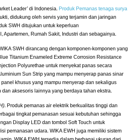
rket Leader’ di Indonesia.
Produk Pemanas tenaga surya
ukti, didukung oleh servis yang terjamin dan jaringan
oduk SWH ditujukan untuk keperluan
l, Apartemen, Rumah Sakit, Industri dan sebagainya.
 WIKA SWH dirancang dengan komponen-komponen yang
ir Blue Titanium Enameled Extreme Corrosion Resistance
Injection Polyurethae untuk menyekat panas secara
 Aluminium Sun Strip yang mampu menyerap panas sinar
ca panel khusus yang mampu menyerap dan sekaligus
dan aksesoris lainnya yang berdaya tahan ekstra.
H)
. Produk pemanas air elektrik berkualitas tinggi dan
berbagai tingkat pemanasan sesuai kebutuhan sehingga
engan Display LED dan tombol Soft Touch untuk
si pemanasan udara. WIKA EWH juga memiliki sistem
rjamin. WIKA EWH tersedia dalam berbagai ukuran dari