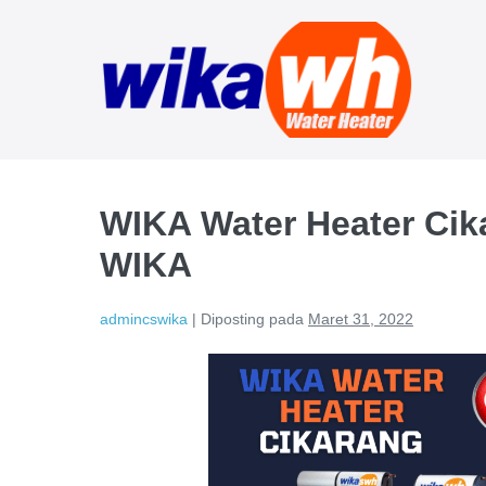
Lompat
ke
konten
WIKA Water Heater Cika
WIKA
admincswika
|
Diposting pada
Maret 31, 2022