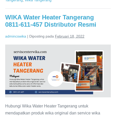
457
WIKA Water Heater Tangerang
0811-611-457 Distributor Resmi
admincswika
|
Diposting pada
Februari 18, 2022
WIKA
Water
Heater
Tangerang
0811-
611-
457
Distributor
Resmi
Hubungi Wika Water Heater Tangerang untuk
mendapatkan produk wika original dan service wika