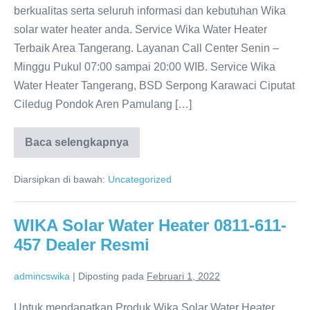
berkualitas serta seluruh informasi dan kebutuhan Wika
solar water heater anda. Service Wika Water Heater
Terbaik Area Tangerang. Layanan Call Center Senin –
Minggu Pukul 07:00 sampai 20:00 WIB. Service Wika
Water Heater Tangerang, BSD Serpong Karawaci Ciputat
Ciledug Pondok Aren Pamulang […]
Baca selengkapnya
WIKA
Water
Heater
Diarsipkan di bawah:
Uncategorized
Tangerang
0811-
611-
457
WIKA Solar Water Heater 0811-611-
Distributor
Resmi
457 Dealer Resmi
admincswika
|
Diposting pada
Februari 1, 2022
Untuk mendapatkan Produk Wika Solar Water Heater