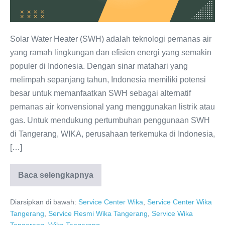
457
Solar Water Heater (SWH) adalah teknologi pemanas air
yang ramah lingkungan dan efisien energi yang semakin
populer di Indonesia. Dengan sinar matahari yang
melimpah sepanjang tahun, Indonesia memiliki potensi
besar untuk memanfaatkan SWH sebagai alternatif
pemanas air konvensional yang menggunakan listrik atau
gas. Untuk mendukung pertumbuhan penggunaan SWH
di Tangerang, WIKA, perusahaan terkemuka di Indonesia,
[…]
Baca selengkapnya
Service
Resmi
WIKA
Diarsipkan di bawah:
Service Center Wika
,
Service Center Wika
Tangerang
0811-
Tangerang
,
Service Resmi Wika Tangerang
,
Service Wika
611-
Tangerang
,
Wika Tangerang