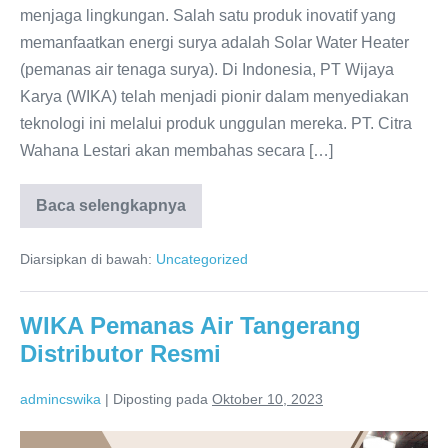
menjaga lingkungan. Salah satu produk inovatif yang
memanfaatkan energi surya adalah Solar Water Heater
(pemanas air tenaga surya). Di Indonesia, PT Wijaya
Karya (WIKA) telah menjadi pionir dalam menyediakan
teknologi ini melalui produk unggulan mereka. PT. Citra
Wahana Lestari akan membahas secara […]
Baca selengkapnya
WIKA
Tangerang
Service
Diarsipkan di bawah:
Uncategorized
Water
Heater:
PT.
Citra
WIKA Pemanas Air Tangerang
Wahana
Lestari
Distributor Resmi
admincswika
|
Diposting pada
Oktober 10, 2023
WIKA