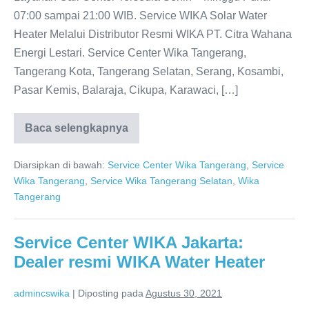
07:00 sampai 21:00 WIB. Service WIKA Solar Water
Heater Melalui Distributor Resmi WIKA PT. Citra Wahana
Energi Lestari. Service Center Wika Tangerang,
Tangerang Kota, Tangerang Selatan, Serang, Kosambi,
Pasar Kemis, Balaraja, Cikupa, Karawaci, […]
Baca selengkapnya
Service
Center
WIKA
Diarsipkan di bawah:
Service Center Wika Tangerang
,
Service
Tangerang:
Kualitas
Wika Tangerang
,
Service Wika Tangerang Selatan
,
Wika
Tanpa
Tangerang
Kompromi
Service Center WIKA Jakarta:
Dealer resmi WIKA Water Heater
admincswika
|
Diposting pada
Agustus 30, 2021