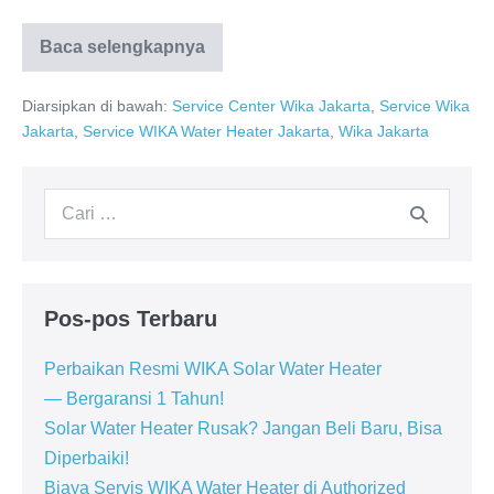
Baca selengkapnya
Service
Center
WIKA
Diarsipkan di bawah:
Service Center Wika Jakarta
,
Service Wika
Jakarta:
Dealer
Jakarta
,
Service WIKA Water Heater Jakarta
,
Wika Jakarta
resmi
WIKA
Water
Heater
Pencarian
untuk:
Pos-pos Terbaru
Perbaikan Resmi WIKA Solar Water Heater
— Bergaransi 1 Tahun!
Solar Water Heater Rusak? Jangan Beli Baru, Bisa
Diperbaiki!
Biaya Servis WIKA Water Heater di Authorized