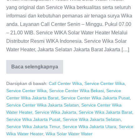
yang original dan Service Wika berkualitas serta seluruh
informasi dan kebutuhan pemanas air tenaga surya Wika
anda. Layanan Call Center Senin – Minggu. Pukul 07.00
– 21.00 WIB. Service WIKA Solar Water Heater Melalui
Distributor Resmi WIKA Indonesia. Service Wika Solar
Water Heater, Jakarta Selatan Jakarta Barat Jakarta […]
Baca selengkapnya
WIKA
Solar
Water
Diarsipkan di bawah:
Call Center Wika
,
Service Center Wika
,
Heater
0811-
Service Center Wika
,
Service Center Wika Bekasi
,
Service
611-
Center Wika Jakarta Barat
,
Service Center Wika Jakarta Pusat
,
457
Dealer
Service Center Wika Jakarta Selatan
,
Service Center Wika
Resmi
Water Heater
,
Service Wika Jakarta
,
Service Wika Jakarta Barat
,
Service Wika Jakarta Pusat
,
Service Wika Jakarta Selatan
,
Service Wika Jakarta Timur
,
Service Wika Jakarta Utara
,
Service
Wika Water Heater
,
Wika Solar Water Water