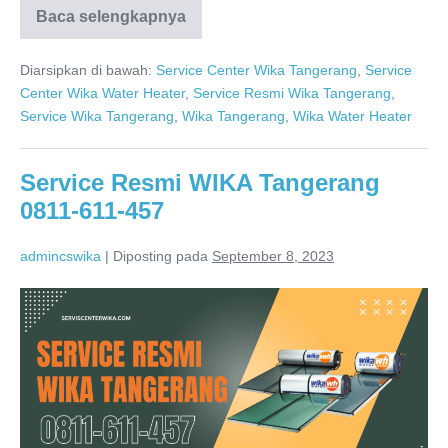
Baca selengkapnya
WIKA
Pemanas
Air
Diarsipkan di bawah:
Service Center Wika Tangerang
,
Service
Tangerang
Distributor
Center Wika Water Heater
,
Service Resmi Wika Tangerang
,
Resmi
Service Wika Tangerang
,
Wika Tangerang
,
Wika Water Heater
Service Resmi WIKA Tangerang
0811-611-457
admincswika
|
Diposting pada
September 8, 2023
Service
Resmi
WIKA
Tangerang
0811-
611-